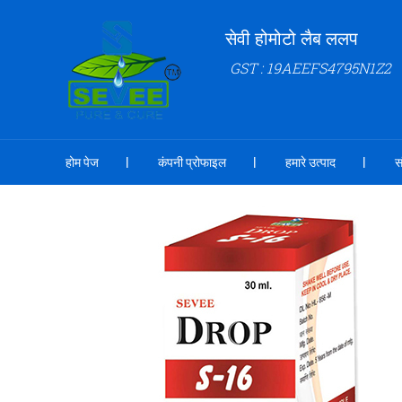
सेवी होमोटो लैब ललप
GST : 19AEEFS4795N1Z2
होम पेज
कंपनी प्रोफाइल
हमारे उत्पाद
स